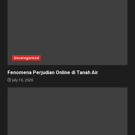
Uncategorized
Fenomena Perjudian Online di Tanah Air
July 16, 2026