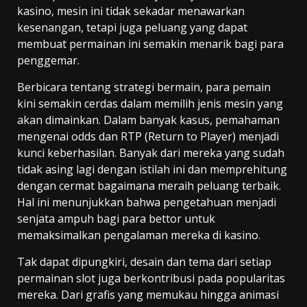
kasino, mesin ini tidak sekadar menawarkan
kesenangan, tetapi juga peluang yang dapat
membuat permainan ini semakin menarik bagi para
penggemar.
Berbicara tentang strategi bermain, para pemain
kini semakin cerdas dalam memilih jenis mesin yang
akan dimainkan. Dalam banyak kasus, pemahaman
mengenai odds dan RTP (Return to Player) menjadi
kunci keberhasilan. Banyak dari mereka yang sudah
tidak asing lagi dengan istilah ini dan memprehitung
dengan cermat bagaimana meraih peluang terbaik.
Hal ini menunjukkan bahwa pengetahuan menjadi
senjata ampuh bagi para bettor untuk
memaksimalkan pengalaman mereka di kasino.
Tak dapat dipungkiri, desain dan tema dari setiap
permainan slot juga berkontribusi pada popularitas
mereka. Dari grafis yang memukau hingga animasi