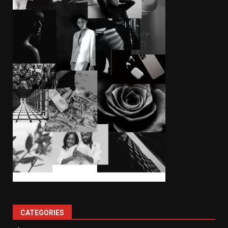
CATEGORIES