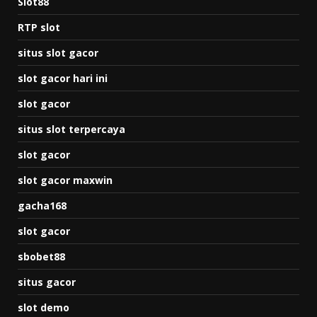
Slot88
RTP slot
situs slot gacor
slot gacor hari ini
slot gacor
situs slot terpercaya
slot gacor
slot gacor maxwin
gacha168
slot gacor
sbobet88
situs gacor
slot demo