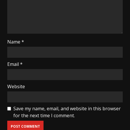
Name
*
Email
*
Website
Save my name, email, and website in this browser
for the next time I comment.