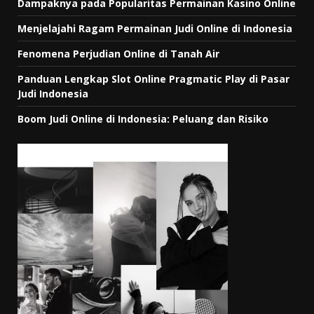
Dampaknya pada Popularitas Permainan Kasino Online
Menjelajahi Ragam Permainan Judi Online di Indonesia
Fenomena Perjudian Online di Tanah Air
Panduan Lengkap Slot Online Pragmatic Play di Pasar
Judi Indonesia
Boom Judi Online di Indonesia: Peluang dan Risiko