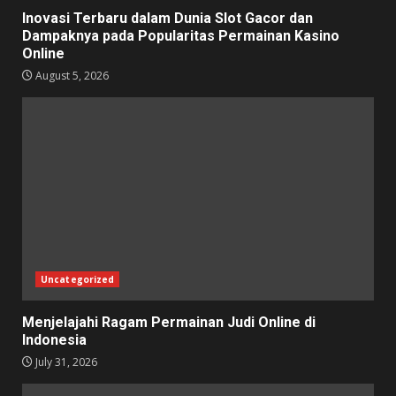
Inovasi Terbaru dalam Dunia Slot Gacor dan
Dampaknya pada Popularitas Permainan Kasino
Online
August 5, 2026
Uncategorized
Menjelajahi Ragam Permainan Judi Online di
Indonesia
July 31, 2026