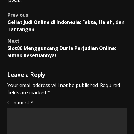
jawab.
Post
Previous
Geliat Judi Online di Indonesia: Fakta, Helah, dan
navigation
Tantangan
Next
Slot88 Mengguncang Dunia Perjudian Online:
Simak Keseruannya!
Leave a Reply
Your email address will not be published.
Required
fields are marked
*
Comment
*