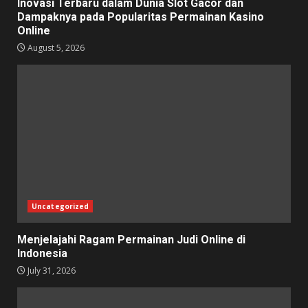
Inovasi Terbaru dalam Dunia Slot Gacor dan
Dampaknya pada Popularitas Permainan Kasino
Online
August 5, 2026
Uncategorized
Menjelajahi Ragam Permainan Judi Online di
Indonesia
July 31, 2026