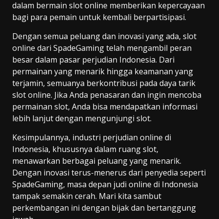
dalam bermain slot online memberikan kepercayaan
bagi para pemain untuk kembali berpartisipasi.
Dengan semua peluang dan inovasi yang ada, slot
online dari SpadeGaming telah mengambil peran
besar dalam pasar perjudian Indonesia. Dari
permainan yang menarik hingga keamanan yang
terjamin, semuanya berkontribusi pada daya tarik
slot online. Jika Anda penasaran dan ingin mencoba
permainan slot, Anda bisa mendapatkan informasi
lebih lanjut dengan mengunjungi
slot
.
Kesimpulannya, industri perjudian online di
Indonesia, khususnya dalam ruang slot,
menawarkan berbagai peluang yang menarik.
Dengan inovasi terus-menerus dari penyedia seperti
SpadeGaming, masa depan judi online di Indonesia
tampak semakin cerah. Mari kita sambut
perkembangan ini dengan bijak dan bertanggung