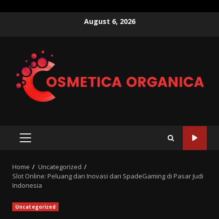
Skip
August 6, 2026
to
content
PRIMARY
MENU
Home
Uncategorized
Slot Online: Peluang dan Inovasi dari SpadeGaming di Pasar Judi
Indonesia
Uncategorized