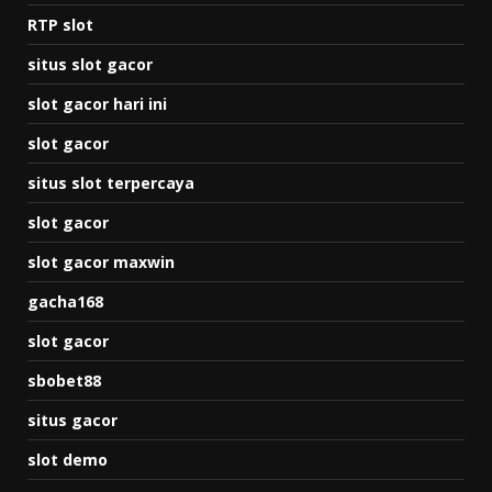
RTP slot
situs slot gacor
slot gacor hari ini
slot gacor
situs slot terpercaya
slot gacor
slot gacor maxwin
gacha168
slot gacor
sbobet88
situs gacor
slot demo