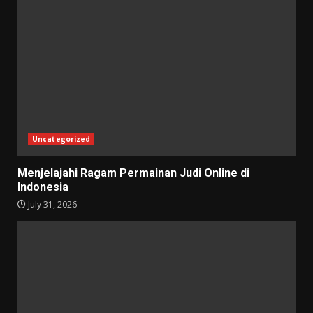
Uncategorized
Menjelajahi Ragam Permainan Judi Online di
Indonesia
July 31, 2026