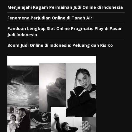
Menjelajahi Ragam Permainan Judi Online di Indonesia
Fenomena Perjudian Online di Tanah Air
Panduan Lengkap Slot Online Pragmatic Play di Pasar
Judi Indonesia
Boom Judi Online di Indonesia: Peluang dan Risiko