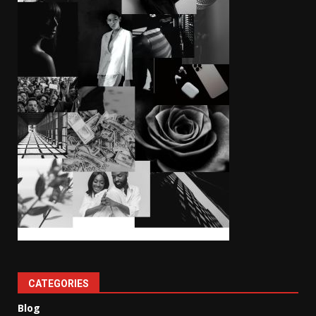
CATEGORIES
Blog