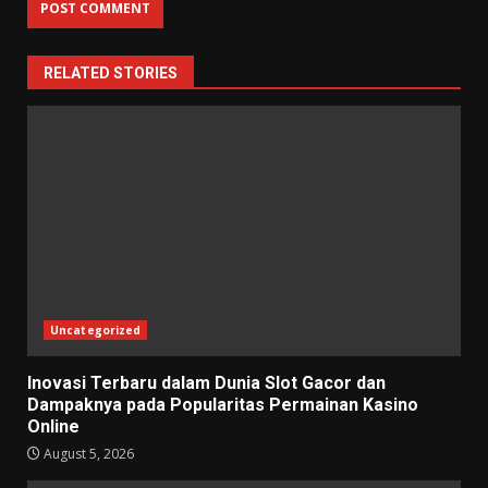
RELATED STORIES
Uncategorized
Inovasi Terbaru dalam Dunia Slot Gacor dan
Dampaknya pada Popularitas Permainan Kasino
Online
August 5, 2026