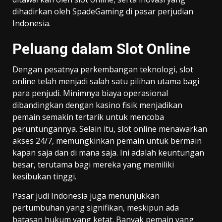
dihadirkan oleh SpadeGaming di pasar perjudian
Indonesia.
Peluang dalam Slot Online
Dengan pesatnya perkembangan teknologi, slot
online telah menjadi salah satu pilihan utama bagi
para penjudi. Minimnya biaya operasional
dibandingkan dengan kasino fisik menjadikan
pemain semakin tertarik untuk mencoba
peruntungannya. Selain itu, slot online menawarkan
akses 24/7, memungkinkan pemain untuk bermain
kapan saja dan di mana saja. Ini adalah keuntungan
besar, terutama bagi mereka yang memiliki
kesibukan tinggi.
Pasar judi Indonesia juga menunjukkan
pertumbuhan yang signifikan, meskipun ada
batasan hukum yang ketat. Banyak pemain yang