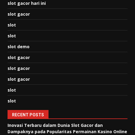
slot gacor hari ini
slot gacor
slot
slot
slot demo
slot gacor
slot gacor
slot gacor
slot
slot
RECENT POSTS
Inovasi Terbaru dalam Dunia Slot Gacor dan
Dampaknya pada Popularitas Permainan Kasino Online